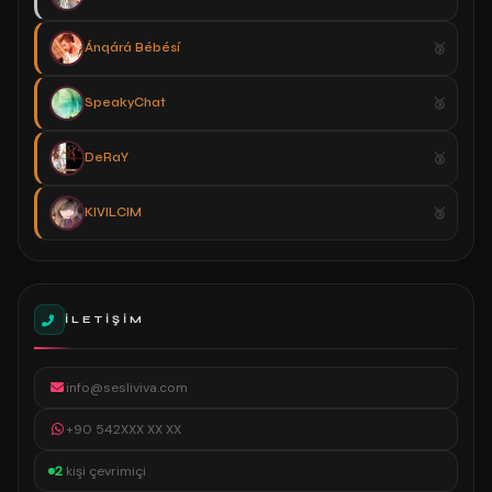
Ánqárá Bébésí
SpeakyChat
DeRaY
KIVILCIM
İLETIŞIM
info@sesliviva.com
+90 542XXX XX XX
2
kişi çevrimiçi