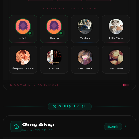
✦ TÜM KULLANICILAR ✦
misfr
Derya
Taylan
#.Défñé...!
Ánqárá Bébésí
DeRaY
KIVILCIM
Sesli viva
GÜVENLI & KORUMALI
GİRİŞ AKIŞI
Giriş Akışı
Canlı
1 / 1
SON AKTIVITELER