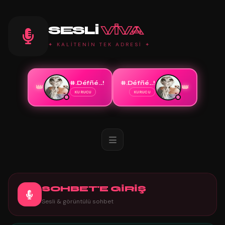
SESLI
VIVA
✦ KALİTENİN TEK ADRESİ ✦
#.Défñé...!
#.Défñé...!
👑
👑
KURUCU
KURUCU
SOHBET'E GİRİŞ
Sesli & görüntülü sohbet