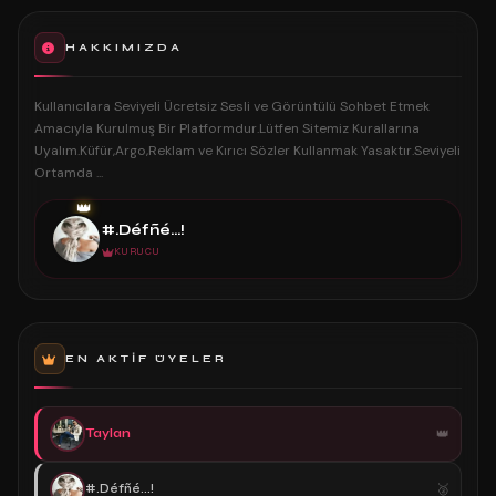
HAKKIMIZDA
Kullanıcılara Seviyeli Ücretsiz Sesli ve Görüntülü Sohbet Etmek
Amacıyla Kurulmuş Bir Platformdur.Lütfen Sitemiz Kurallarına
Uyalım.Küfür,Argo,Reklam ve Kırıcı Sözler Kullanmak Yasaktır.Seviyeli
Ortamda ...
👑
#.Défñé...!
KURUCU
EN AKTIF ÜYELER
Taylan
#.Défñé...!