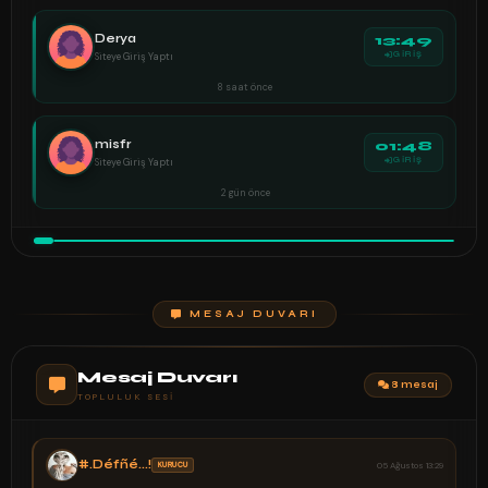
Derya
13:49
Siteye Giriş Yaptı
GİRİŞ
8 saat önce
misfr
01:48
Siteye Giriş Yaptı
GİRİŞ
2 gün önce
MESAJ DUVARI
Mesaj Duvarı
8 mesaj
TOPLULUK SESI
#.Défñé...!
KURUCU
05 Ağustos 13:29