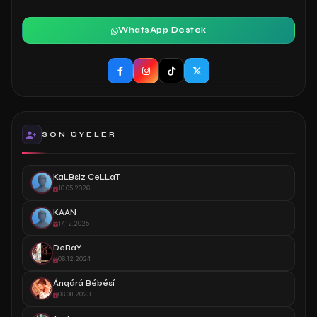
WhatsApp Destek
SON ÜYELER
KaLBsiz CeLLaT
10.05.2026
KAAN
17.12.2025
DeRaY
06.12.2024
Ánqárá Bébésí
06.08.2023