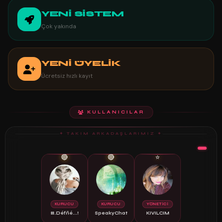
YENİ SİSTEM
Çok yakında
YENİ ÜYELİK
Ücretsiz hızlı kayıt
KULLANICILAR
✦ TAKIM ARKADAŞLARIMIZ ✦
🔴
🔴
⭐
KURUCU
KURUCU
YÖNETİCİ
#.Défñé...!
SpeakyChat
KIVILCIM