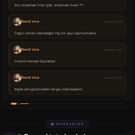
“
Söz söylemek İrfan İşter, anlamak İnsan ??
Sesli viva
05 Ağustos 13:26
“
Özgür olmak İstemedigin Hiç bir şeyi yapmamaktır..
Sesli viva
05 Ağustos 13:24
“
İnsanın Kanadı Gayretidir..
Sesli viva
05 Ağustos 13:24
“
Keşke seni gülümseten herşey olabilseydim..
MAKALELER